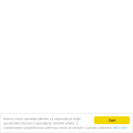
Spletno mesto uporablja piškotke za zagotavljanje boljše
Zapri
uporabniške izkušnje in spremljanje statistike obiska. Z
nadaljevanjem pregledovanja spletnega mesta se strinjate z uporabo piškotkov.
Več o tem