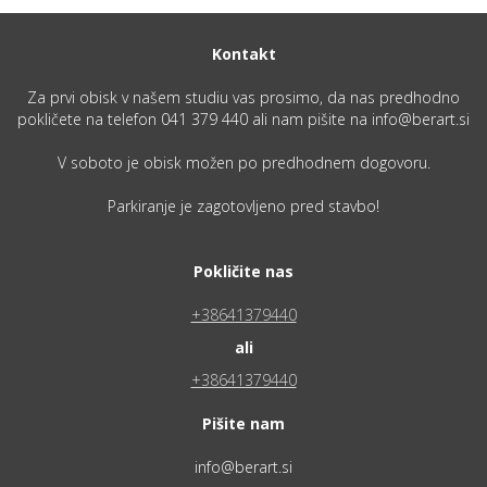
Kontakt
Za prvi obisk v našem studiu vas prosimo, da nas predhodno
pokličete na telefon 041 379 440 ali nam pišite na info@berart.si
V soboto je obisk možen po predhodnem dogovoru.
Parkiranje je zagotovljeno pred stavbo!
Pokličite nas
+38641379440
ali
+38641379440
Pišite nam
info@berart.si