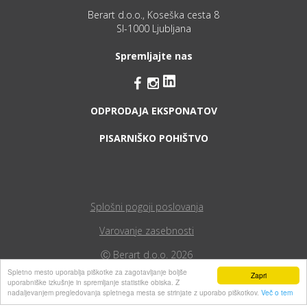
Berart d.o.o., Koseška cesta 8
SI-1000 Ljubljana
Spremljajte nas


ODPRODAJA EKSPONATOV
PISARNIŠKO POHIŠTVO
Splošni pogoji poslovanja
Varovanje zasebnosti
Ⓒ Berart d.o.o. 2026
Spletno mesto uporablja piškotke za zagotavljanje boljše
Zapri
uporabniške izkušnje in spremljanje statistike obiska. Z
nadaljevanjem pregledovanja spletnega mesta se strinjate z uporabo piškotkov.
Več o tem