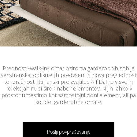
Prednost »walk-in« omar oziroma garderobnih sob je
večstranska, odlikuje jih predvsem njihova preglednost
ter zračnost. Italijanski proizvajalec Alf DaFre v svojih
kolekcijah nudi širok nabor elementov, ki jih lahko v
prostor umestimo kot samostojni zidni element, ali pa
kot del garderobne omare.
Pošlji povpraševanje