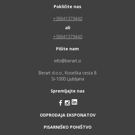
Pokličite nas
+38641379440
ali
+38641379440
Pišite nam
info@berart.si
Berart d.o.o., Koseška cesta 8
SI-1000 Ljubljana
Spremljajte nas


ODPRODAJA EKSPONATOV
PISARNIŠKO POHIŠTVO