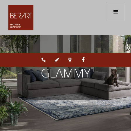
Samoa -




GLAMMY