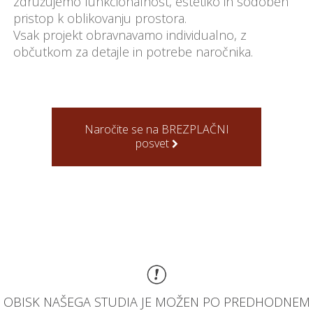
združujemo funkcionalnost, estetiko in sodoben
pristop k oblikovanju prostora.
Vsak projekt obravnavamo individualno, z
občutkom za detajle in potrebe naročnika.
Naročite se na BREZPLAČNI
posvet

OBISK NAŠEGA STUDIA JE MOŽEN PO PREDHODNEM