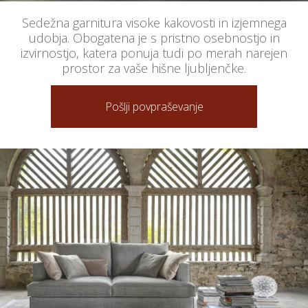
Sedežna garnitura visoke kakovosti in izjemnega
udobja. Obogatena je s pristno osebnostjo in
izvirnostjo, katera ponuja tudi po merah narejen
prostor za vaše hišne ljubljenčke.
Pošlji povpraševanje