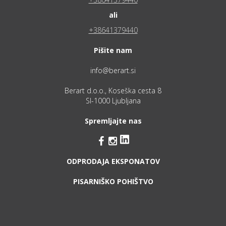
ali
+38641379440
Pišite nam
info@berart.si
Berart d.o.o., Koseška cesta 8
SI-1000 Ljubljana
Spremljajte nas


ODPRODAJA EKSPONATOV
PISARNIŠKO POHIŠTVO