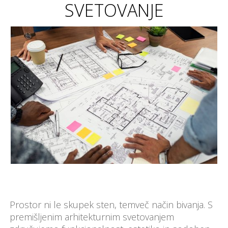
SVETOVANJE
Prostor ni le skupek sten, temveč način bivanja. S
premišljenim arhitekturnim svetovanjem