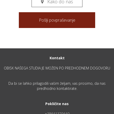
Kako do nas

Pošlji povpraševanje
Kontakt
OBISK NAŠEGA STUDIA JE MOŽEN PO PREDHODNEM DOGOVORU
Da bi se lahko prilagodili vašim željam, vas prosimo, da nas
predhodno kontaktirate.
Pokličite nas
+38641379440