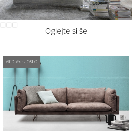
Oglejte si še
Alf DaFre - OSLO